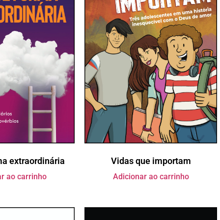
ma extraordinária
Vidas que importam
r ao carrinho
Adicionar ao carrinho