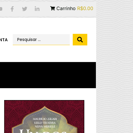
Carrinho
R$0.00
NTA