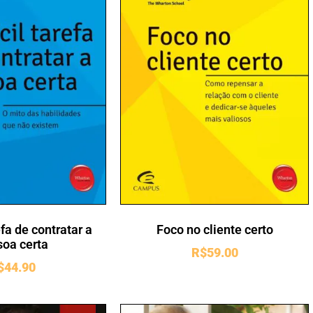
Foco no cliente certo
efa de contratar a
oa certa
R$
59.00
$
44.90