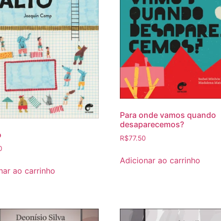
Para onde vamos quando
desaparecemos?
o
R$
77.50
0
Adicionar ao carrinho
nar ao carrinho