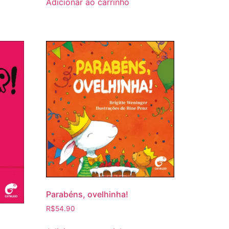
Adicionar ao carrinho
Parabéns, ovelhinha!
R$
54.90