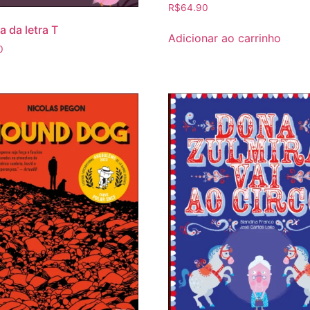
R$
64.90
a da letra T
Adicionar ao carrinho
0