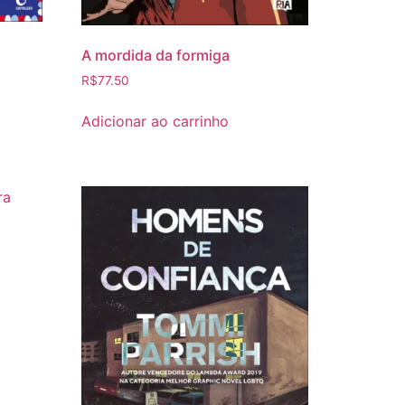
A mordida da formiga
R$
77.50
Adicionar ao carrinho