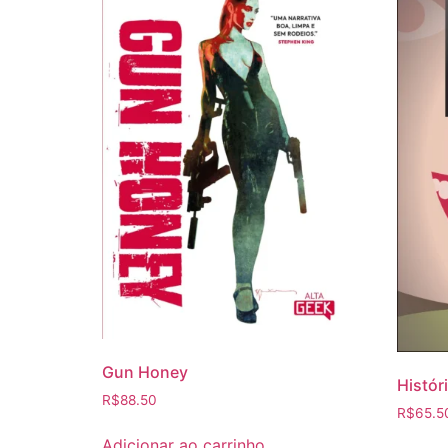
Gun Honey
Históri
R$
88.50
R$
65.5
Adicionar ao carrinho