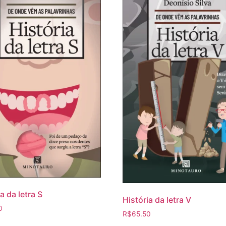
a da letra S
História da letra V
0
R$
65.50