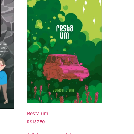
Resta um
R$
137.50