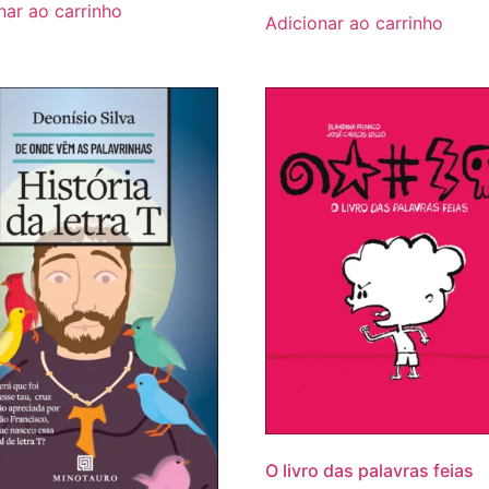
nar ao carrinho
Adicionar ao carrinho
O livro das palavras feias