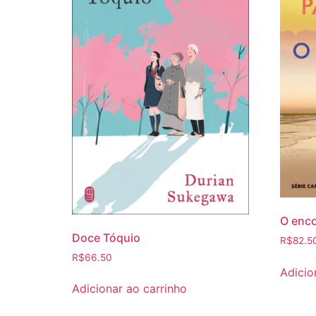
O enc
Doce Tóquio
R$
82.5
R$
66.50
Adicio
Adicionar ao carrinho