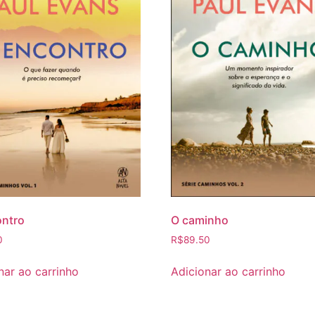
ontro
O caminho
0
R$
89.50
nar ao carrinho
Adicionar ao carrinho