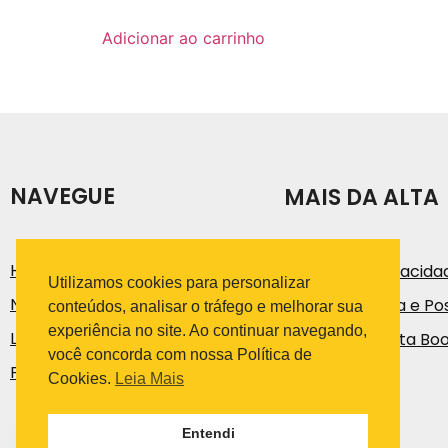
Adicionar ao carrinho
NAVEGUE
MAIS DA ALTA
História
Política de Privacida
Utilizamos cookies para personalizar
Notícias e Artigos
Código de Ética e Pos
conteúdos, analisar o tráfego e melhorar sua
experiência no site. Ao continuar navegando,
Loja
Trabalhe na Alta Bo
você concorda com nossa Política de
Fale Conosco
Cookies.
Leia Mais
Entendi