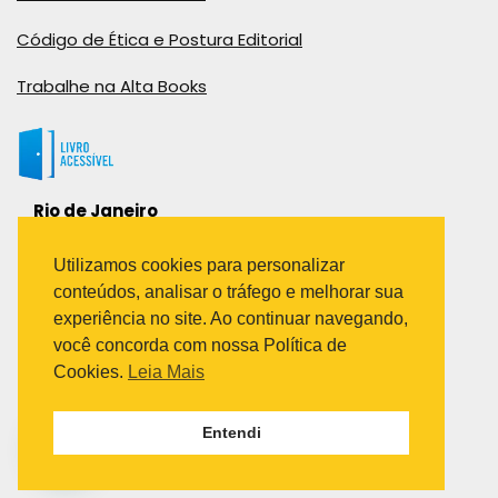
Código de Ética e Postura Editorial
Trabalhe na Alta Books
Rio de Janeiro
Rua Viúva Cláudio, 291
Bairro Industrial do Jacaré
Utilizamos cookies para personalizar
Rio de Janeiro – RJ – CEP: 20970-031
conteúdos, analisar o tráfego e melhorar sua
Telefone:
experiência no site. Ao continuar navegando,
(21) 3278-8069
você concorda com nossa Política de
(21) 3995-7512
Cookies.
Leia Mais
São Paulo
Entendi
Avenida Paulista 1636 / sala 1407
Telefone:
(11) 5555-6087