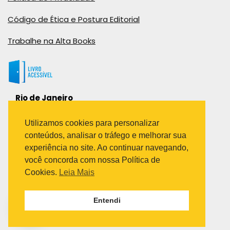
Código de Ética e Postura Editorial
Trabalhe na Alta Books
Rio de Janeiro
Rua Viúva Cláudio, 291
Bairro Industrial do Jacaré
Utilizamos cookies para personalizar
Rio de Janeiro – RJ – CEP: 20970-031
conteúdos, analisar o tráfego e melhorar sua
Telefone:
experiência no site. Ao continuar navegando,
(21) 3278-8069
você concorda com nossa Política de
(21) 3995-7512
Cookies.
Leia Mais
São Paulo
Entendi
Avenida Paulista 1636 / sala 1407
Telefone:
(11) 5555-6087