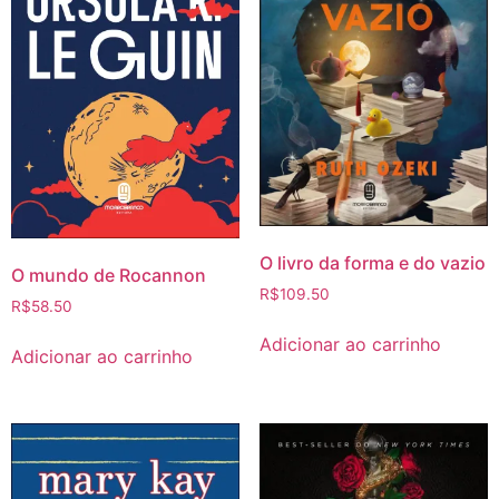
O livro da forma e do vazio
O mundo de Rocannon
R$
109.50
R$
58.50
Adicionar ao carrinho
Adicionar ao carrinho