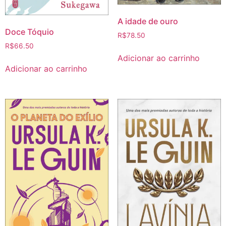
A idade de ouro
Doce Tóquio
R$
78.50
R$
66.50
Adicionar ao carrinho
Adicionar ao carrinho