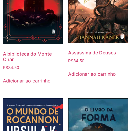
Assassina de Deuses
A biblioteca do Monte
Char
R$
84.50
R$
84.50
Adicionar ao carrinho
Adicionar ao carrinho