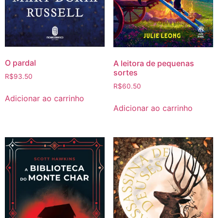
O pardal
A leitora de pequenas
sortes
R$
93.50
R$
60.50
Adicionar ao carrinho
Adicionar ao carrinho