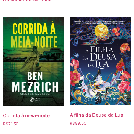
A filha da Deusa da Lua
Corrida à meia-noite
R$
89.50
R$
71.50