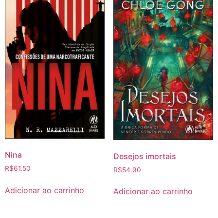
Nina
Desejos imortais
R$
61.50
R$
54.90
Adicionar ao carrinho
Adicionar ao carrinho