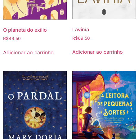
Lavínia
O planeta do exílio
R$
69.50
R$
49.50
Adicionar ao carrinho
Adicionar ao carrinho