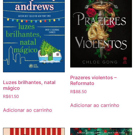
Prazeres violentos –
Luzes brilhantes, natal
Reformato
mágico
R$
88.50
R$
61.50
Adicionar ao carrinho
Adicionar ao carrinho