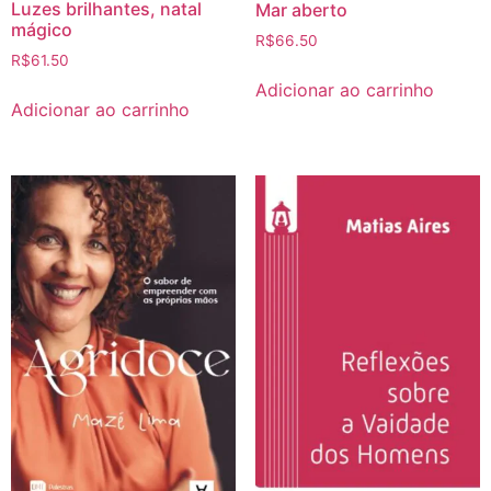
Luzes brilhantes, natal
Mar aberto
mágico
R$
66.50
R$
61.50
Adicionar ao carrinho
Adicionar ao carrinho