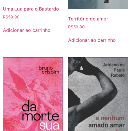
Uma Lua para o Bastardo
R$
59.90
Território do amor
R$
59.90
Adicionar ao carrinho
Adicionar ao carrinho