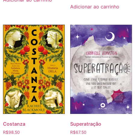
Adicionar ao carrinho
Costanza
Superatração
R$
98.50
R$
67.50