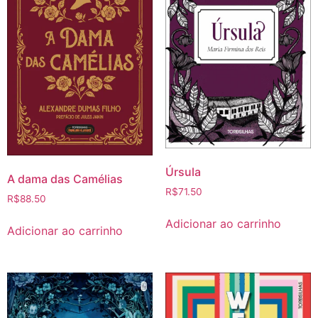
Úrsula
A dama das Camélias
R$
71.50
R$
88.50
Adicionar ao carrinho
Adicionar ao carrinho