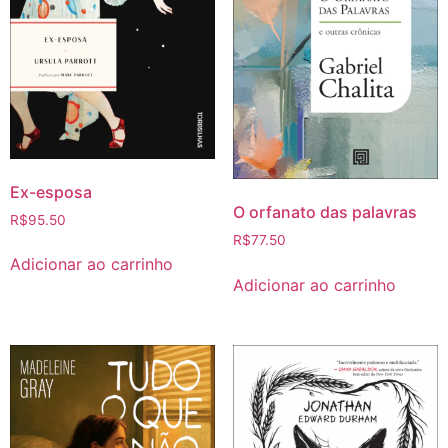
Ex-esposa
O orfanato das palavras
R$
95.50
R$
77.50
Adicionar ao carrinho
Adicionar ao carrinho