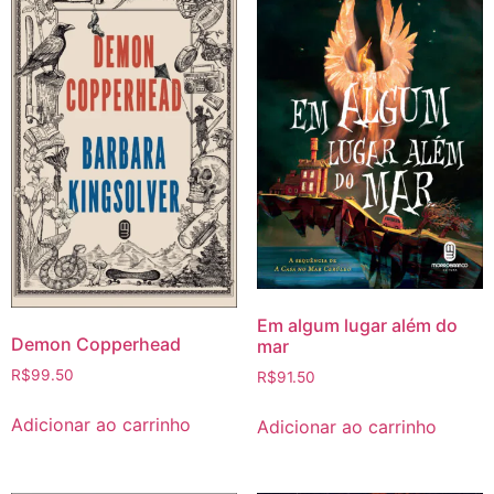
Em algum lugar além do
Demon Copperhead
mar
R$
99.50
R$
91.50
Adicionar ao carrinho
Adicionar ao carrinho