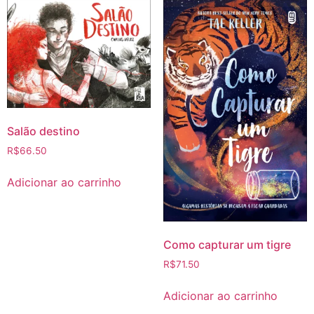
Salão destino
R$
66.50
Adicionar ao carrinho
Como capturar um tigre
R$
71.50
Adicionar ao carrinho