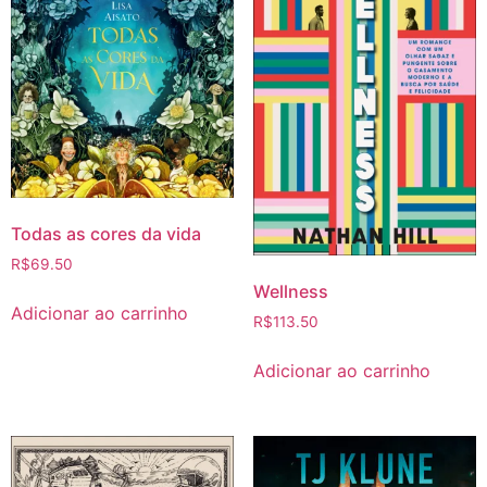
Todas as cores da vida
R$
69.50
Wellness
Adicionar ao carrinho
R$
113.50
Adicionar ao carrinho