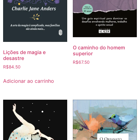
O caminho do homem
Lições de magia e
superior
desastre
R$
67.50
R$
84.50
Adicionar ao carrinho