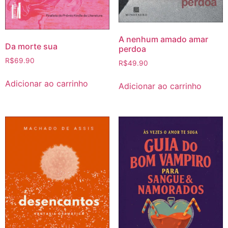
A nenhum amado amar
Da morte sua
perdoa
R$
69.90
R$
49.90
Adicionar ao carrinho
Adicionar ao carrinho