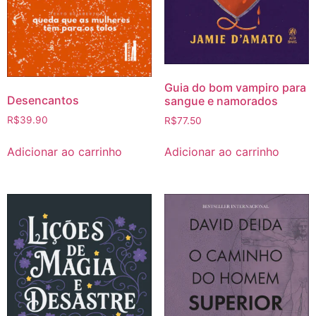
Guia do bom vampiro para
Desencantos
sangue e namorados
R$
39.90
R$
77.50
Adicionar ao carrinho
Adicionar ao carrinho