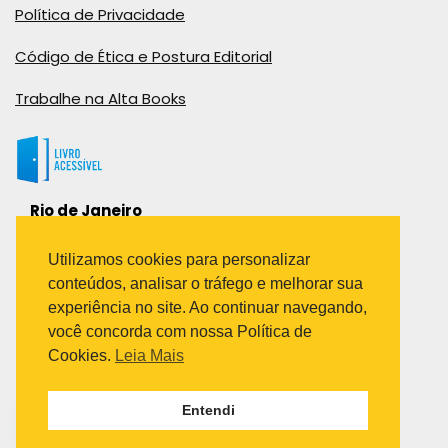
Política de Privacidade
Código de Ética e Postura Editorial
Trabalhe na Alta Books
Rio de Janeiro
Rua Viúva Cláudio, 291
Bairro Industrial do Jacaré
Utilizamos cookies para personalizar
Rio de Janeiro – RJ – CEP: 20970-031
conteúdos, analisar o tráfego e melhorar sua
Telefone:
experiência no site. Ao continuar navegando,
(21) 3278-8069
você concorda com nossa Política de
(21) 3995-7512
Cookies.
Leia Mais
São Paulo
Entendi
Avenida Paulista 1636 / sala 1407