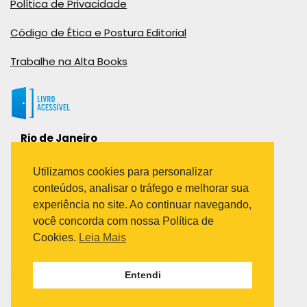
Política de Privacidade
Código de Ética e Postura Editorial
Trabalhe na Alta Books
Rio de Janeiro
Rua Viúva Cláudio, 291
Bairro Industrial do Jacaré
Utilizamos cookies para personalizar
Rio de Janeiro – RJ – CEP: 20970-031
conteúdos, analisar o tráfego e melhorar sua
Telefone:
experiência no site. Ao continuar navegando,
(21) 3278-8069
você concorda com nossa Política de
(21) 3995-7512
Cookies.
Leia Mais
São Paulo
Entendi
Avenida Paulista 1636 / sala 1407
Telefone:
(11) 5555-6087