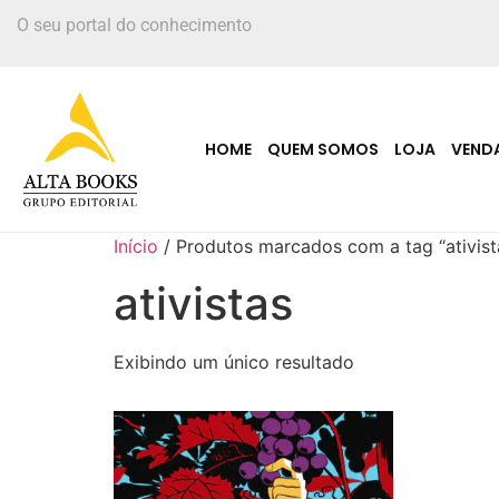
O seu portal do conhecimento
HOME
QUEM SOMOS
LOJA
VEND
Início
/ Produtos marcados com a tag “ativist
ativistas
Exibindo um único resultado