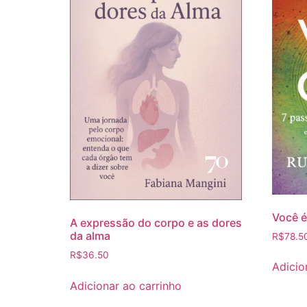
Você é
A expressão do corpo e as dores
da alma
R$
78.5
R$
36.50
Adicio
Adicionar ao carrinho