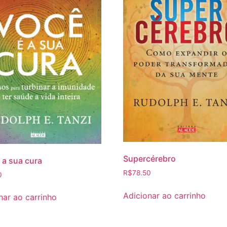
Supercérebro
 a sua cura
R$
78.50
0
Adicionar ao carrinho
nar ao carrinho