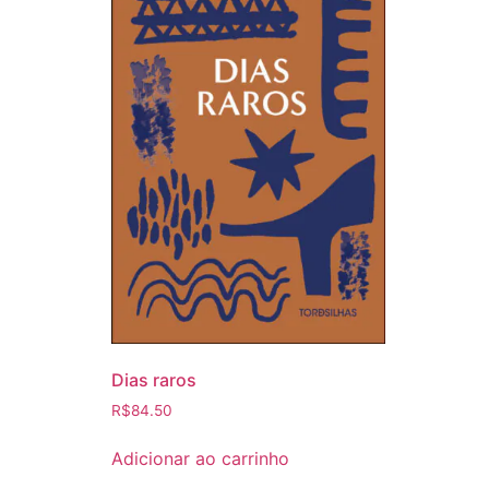
Dias raros
R$
84.50
Adicionar ao carrinho