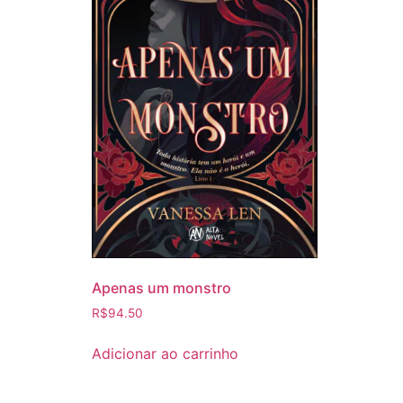
Apenas um monstro
R$
94.50
Adicionar ao carrinho