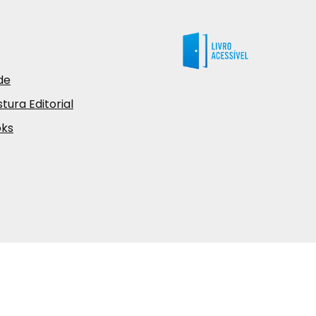
de
tura Editorial
oks