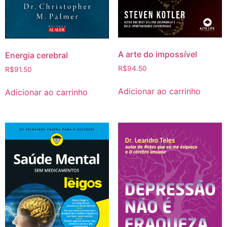
A arte do impossível
Energia cerebral
R$
94.50
R$
91.50
Adicionar ao carrinho
Adicionar ao carrinho