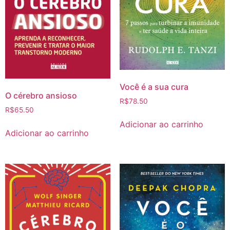
Você é a sua cura
O cérebro ansioso
R$
78.50
R$
65.50
Adicionar ao carrinho
Adicionar ao carrinho