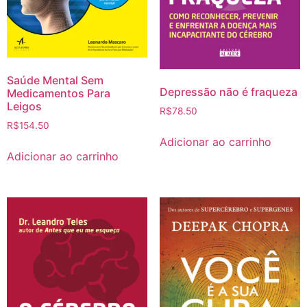
Saúde Mental Sem
Depressão não é fraqueza
Medicamentos Para
Leigos
R$
78.50
R$
154.50
Adicionar ao carrinho
Adicionar ao carrinho