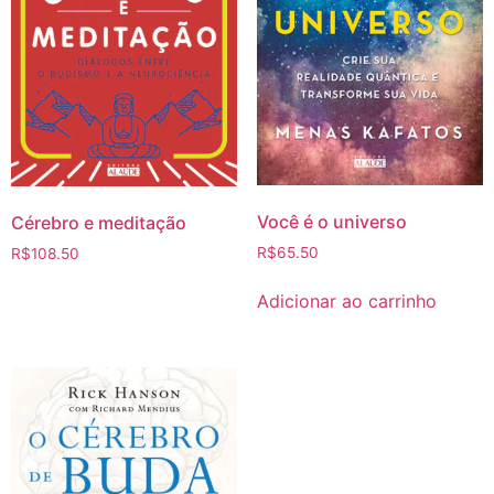
Você é o universo
Cérebro e meditação
R$
65.50
R$
108.50
Adicionar ao carrinho