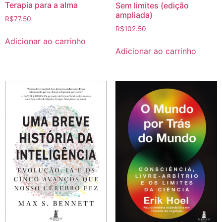
Terapia para a alma
Sem limites (edição
ampliada)
R$
77.50
R$
102.50
Adicionar ao carrinho
Adicionar ao carrinho