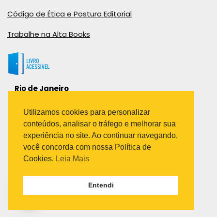
Código de Ética e Postura Editorial
Trabalhe na Alta Books
Rio de Janeiro
Rua Viúva Cláudio, 291
Bairro Industrial do Jacaré
Utilizamos cookies para personalizar
Rio de Janeiro – RJ – CEP: 20970-031
conteúdos, analisar o tráfego e melhorar sua
Telefone:
experiência no site. Ao continuar navegando,
(21) 3278-8069
você concorda com nossa Política de
(21) 3995-7512
Cookies.
Leia Mais
São Paulo
Entendi
Avenida Paulista 1636 / sala 1407
Telefone:
(11) 5555-6087