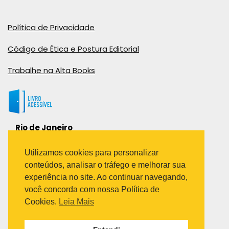
Política de Privacidade
Código de Ética e Postura Editorial
Trabalhe na Alta Books
Rio de Janeiro
Rua Viúva Cláudio, 291
Bairro Industrial do Jacaré
Utilizamos cookies para personalizar
Rio de Janeiro – RJ – CEP: 20970-031
conteúdos, analisar o tráfego e melhorar sua
Telefone:
experiência no site. Ao continuar navegando,
(21) 3278-8069
você concorda com nossa Política de
(21) 3995-7512
Cookies.
Leia Mais
São Paulo