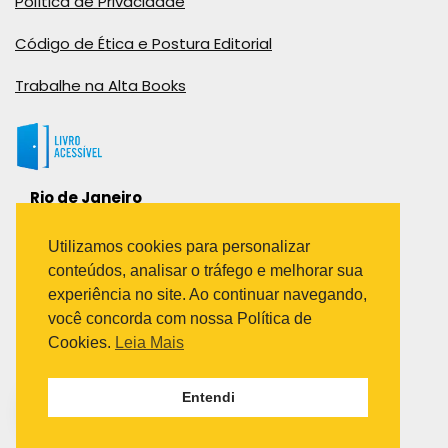
Política de Privacidade
Código de Ética e Postura Editorial
Trabalhe na Alta Books
Rio de Janeiro
Rua Viúva Cláudio, 291
Bairro Industrial do Jacaré
Utilizamos cookies para personalizar
Rio de Janeiro – RJ – CEP: 20970-031
conteúdos, analisar o tráfego e melhorar sua
Telefone:
experiência no site. Ao continuar navegando,
(21) 3278-8069
você concorda com nossa Política de
(21) 3995-7512
Cookies.
Leia Mais
São Paulo
Entendi
Avenida Paulista 1636 / sala 1407
Telefone:
(11) 5555-6087