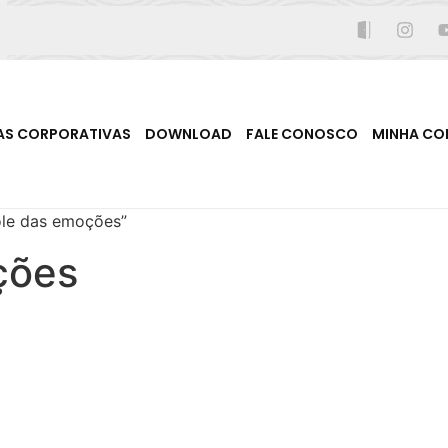
AS CORPORATIVAS
DOWNLOAD
FALE CONOSCO
MINHA CO
ole das emoções”
ções