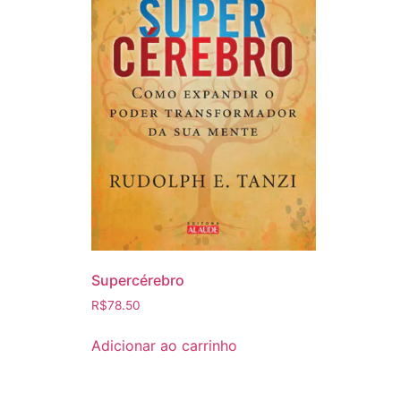
Supercérebro
R$
78.50
Adicionar ao carrinho