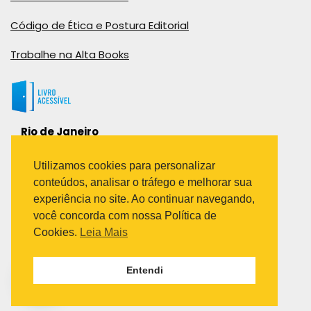
Código de Ética e Postura Editorial
Trabalhe na Alta Books
Rio de Janeiro
Rua Viúva Cláudio, 291
Bairro Industrial do Jacaré
Utilizamos cookies para personalizar
Rio de Janeiro – RJ – CEP: 20970-031
conteúdos, analisar o tráfego e melhorar sua
Telefone:
experiência no site. Ao continuar navegando,
(21) 3278-8069
você concorda com nossa Política de
(21) 3995-7512
Cookies.
Leia Mais
São Paulo
Entendi
Avenida Paulista 1636 / sala 1407
Telefone:
(11) 5555-6087