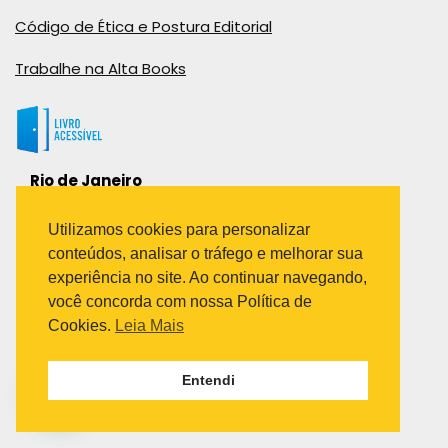
Código de Ética e Postura Editorial
Trabalhe na Alta Books
Rio de Janeiro
Rua Viúva Cláudio, 291
Bairro Industrial do Jacaré
Utilizamos cookies para personalizar
Rio de Janeiro – RJ – CEP: 20970-031
conteúdos, analisar o tráfego e melhorar sua
Telefone:
experiência no site. Ao continuar navegando,
(21) 3278-8069
você concorda com nossa Política de
(21) 3995-7512
Cookies.
Leia Mais
São Paulo
Entendi
Avenida Paulista 1636 / sala 1407
Telefone:
(11) 5555-6087