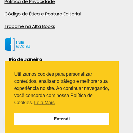
Política de Privacidade
Código de Ética e Postura Editorial
Trabalhe na Alta Books
Rio de Janeiro
Rua Viúva Cláudio, 291
Bairro Industrial do Jacaré
Utilizamos cookies para personalizar
Rio de Janeiro – RJ – CEP: 20970-031
conteúdos, analisar o tráfego e melhorar sua
Telefone:
experiência no site. Ao continuar navegando,
(21) 3278-8069
você concorda com nossa Política de
(21) 3995-7512
Cookies.
Leia Mais
São Paulo
Entendi
Avenida Paulista 1636 / sala 1407
Telefone:
(11) 5555-6087