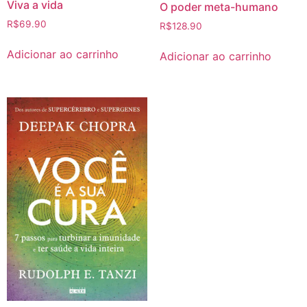
Viva a vida
O poder meta-humano
R$
69.90
R$
128.90
Adicionar ao carrinho
Adicionar ao carrinho