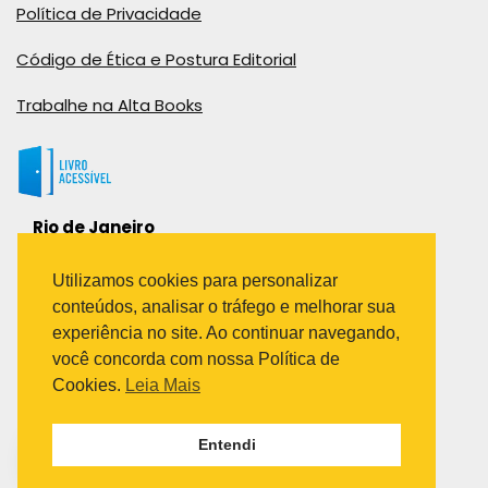
Política de Privacidade
Código de Ética e Postura Editorial
Trabalhe na Alta Books
Rio de Janeiro
Rua Viúva Cláudio, 291
Bairro Industrial do Jacaré
Utilizamos cookies para personalizar
Rio de Janeiro – RJ – CEP: 20970-031
conteúdos, analisar o tráfego e melhorar sua
Telefone:
experiência no site. Ao continuar navegando,
(21) 3278-8069
você concorda com nossa Política de
(21) 3995-7512
Cookies.
Leia Mais
São Paulo
Entendi
Avenida Paulista 1636 / sala 1407