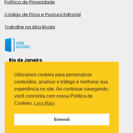
Política de Privacidade
Código de Ética e Postura Editorial
Trabalhe na Alta Books
Rio de Janeiro
Rua Viúva Cláudio, 291
Bairro Industrial do Jacaré
Utilizamos cookies para personalizar
Rio de Janeiro – RJ – CEP: 20970-031
conteúdos, analisar o tráfego e melhorar sua
Telefone:
experiência no site. Ao continuar navegando,
(21) 3278-8069
você concorda com nossa Política de
(21) 3995-7512
Cookies.
Leia Mais
São Paulo
Entendi
Avenida Paulista 1636 / sala 1407
Telefone:
(11) 5555-6087