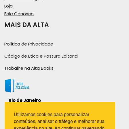
Loja
Fale Conosco
MAIS DA ALTA
Política de Privacidade
Código de Ética e Postura Editorial
Trabalhe na Alta Books
Rio de Janeiro
Rua Viúva Cláudio, 291
Bairro Industrial do Jacaré
Utilizamos cookies para personalizar
Rio de Janeiro – RJ – CEP: 20970-031
conteúdos, analisar o tráfego e melhorar sua
Telefone:
experiência no site. Ao continuar navegando,