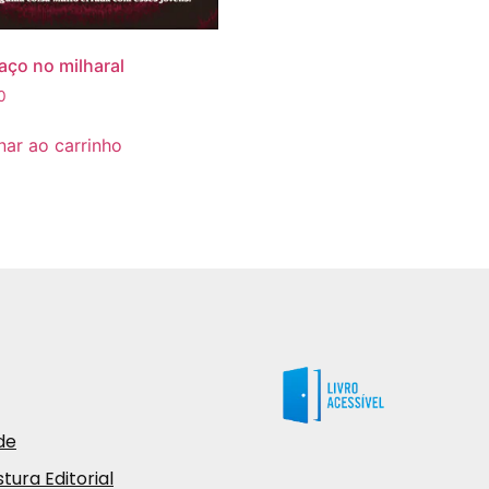
aço no milharal
0
nar ao carrinho
de
tura Editorial