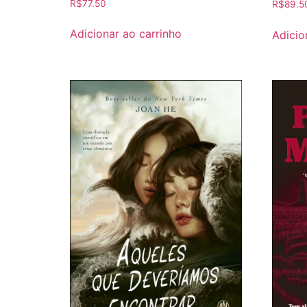
R$
77.50
R$
89.5
Adicionar ao carrinho
Adicio