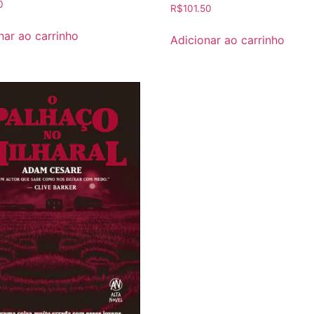
0
R$
101.50
nar ao carrinho
Adicionar ao carrinho