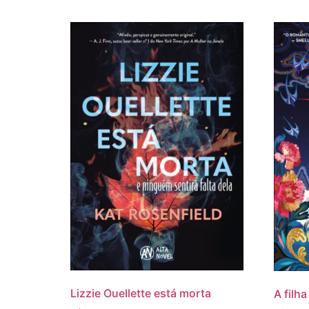
Lizzie Ouellette está morta
A filh