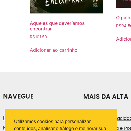
O palh
Aqueles que deveríamos
R$
94.5
encontrar
R$
101.50
Adicio
Adicionar ao carrinho
NAVEGUE
MAIS DA ALTA
História
Política de Privacida
Utilizamos cookies para personalizar
Notícias e Artigos
Código de Ética e Pos
conteúdos, analisar o tráfego e melhorar sua