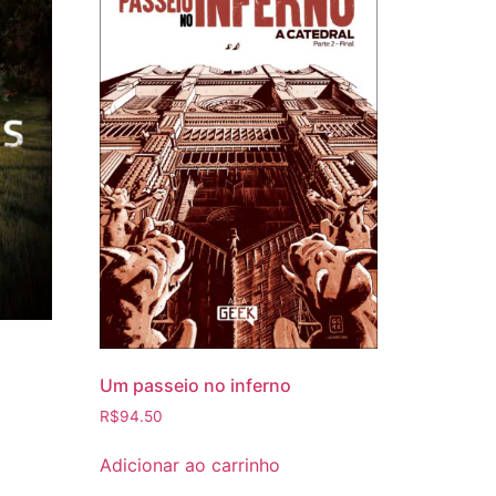
Um passeio no inferno
R$
94.50
Adicionar ao carrinho