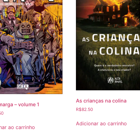
As crianças na colina
marga – volume 1
R$
82.50
50
Adicionar ao carrinho
nar ao carrinho