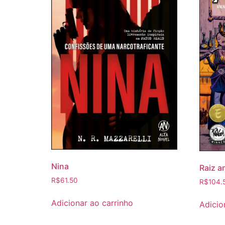
Nina
Raiz a
R$
61.50
R$
104.
Adicionar ao carrinho
Adicio