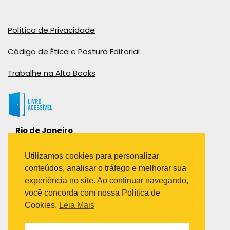
Política de Privacidade
Código de Ética e Postura Editorial
Trabalhe na Alta Books
Rio de Janeiro
Rua Viúva Cláudio, 291
Bairro Industrial do Jacaré
Utilizamos cookies para personalizar
Rio de Janeiro – RJ – CEP: 20970-031
conteúdos, analisar o tráfego e melhorar sua
Telefone:
experiência no site. Ao continuar navegando,
(21) 3278-8069
você concorda com nossa Política de
(21) 3995-7512
Cookies.
Leia Mais
São Paulo