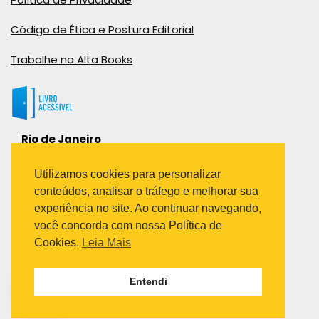
Código de Ética e Postura Editorial
Trabalhe na Alta Books
Rio de Janeiro
Rua Viúva Cláudio, 291
Bairro Industrial do Jacaré
Utilizamos cookies para personalizar
Rio de Janeiro – RJ – CEP: 20970-031
conteúdos, analisar o tráfego e melhorar sua
Telefone:
experiência no site. Ao continuar navegando,
(21) 3278-8069
você concorda com nossa Política de
(21) 3995-7512
Cookies.
Leia Mais
São Paulo
Entendi
Avenida Paulista 1636 / sala 1407
Telefone:
(11) 5555-6087