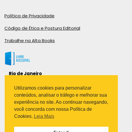
Política de Privacidade
Código de Ética e Postura Editorial
Trabalhe na Alta Books
Rio de Janeiro
Rua Viúva Cláudio, 291
Bairro Industrial do Jacaré
Utilizamos cookies para personalizar
Rio de Janeiro – RJ – CEP: 20970-031
conteúdos, analisar o tráfego e melhorar sua
Telefone:
experiência no site. Ao continuar navegando,
(21) 3278-8069
você concorda com nossa Política de
(21) 3995-7512
Cookies.
Leia Mais
São Paulo