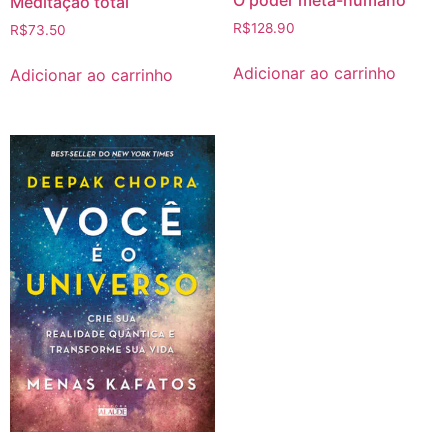
Meditação total
R$
128.90
R$
73.50
Adicionar ao carrinho
Adicionar ao carrinho