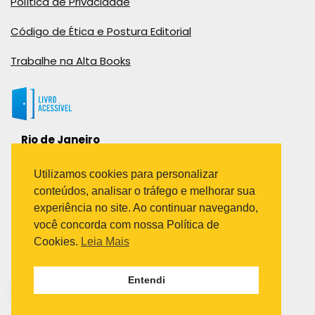
Política de Privacidade
Código de Ética e Postura Editorial
Trabalhe na Alta Books
Rio de Janeiro
Rua Viúva Cláudio, 291
Bairro Industrial do Jacaré
Utilizamos cookies para personalizar
Rio de Janeiro – RJ – CEP: 20970-031
conteúdos, analisar o tráfego e melhorar sua
Telefone:
experiência no site. Ao continuar navegando,
(21) 3278-8069
você concorda com nossa Política de
(21) 3995-7512
Cookies.
Leia Mais
São Paulo
Entendi
Avenida Paulista 1636 / sala 1407
Telefone:
(11) 5555-6087