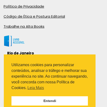
Política de Privacidade
Código de Ética e Postura Editorial
Trabalhe na Alta Books
Rio de Janeiro
Rua Viúva Cláudio, 291
Bairro Industrial do Jacaré
Utilizamos cookies para personalizar
Rio de Janeiro – RJ – CEP: 20970-031
conteúdos, analisar o tráfego e melhorar sua
Telefone:
experiência no site. Ao continuar navegando,
(21) 3278-8069
você concorda com nossa Política de
(21) 3995-7512
Cookies.
Leia Mais
São Paulo
Entendi
Avenida Paulista 1636 / sala 1407