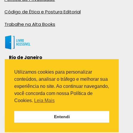
Código de Ética e Postura Editorial
Trabalhe na Alta Books
Rio de Janeiro
Rua Viúva Cláudio, 291
Bairro Industrial do Jacaré
Utilizamos cookies para personalizar
Rio de Janeiro – RJ – CEP: 20970-031
conteúdos, analisar o tráfego e melhorar sua
Telefone:
experiência no site. Ao continuar navegando,
(21) 3278-8069
você concorda com nossa Política de
(21) 3995-7512
Cookies.
Leia Mais
São Paulo
Entendi
Avenida Paulista 1636 / sala 1407
Telefone:
(11) 5555-6087