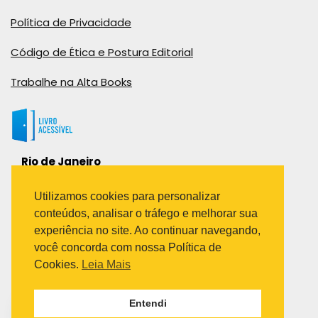
Política de Privacidade
Código de Ética e Postura Editorial
Trabalhe na Alta Books
Rio de Janeiro
Rua Viúva Cláudio, 291
Bairro Industrial do Jacaré
Utilizamos cookies para personalizar
Rio de Janeiro – RJ – CEP: 20970-031
conteúdos, analisar o tráfego e melhorar sua
Telefone:
experiência no site. Ao continuar navegando,
(21) 3278-8069
você concorda com nossa Política de
(21) 3995-7512
Cookies.
Leia Mais
São Paulo
Entendi
Avenida Paulista 1636 / sala 1407