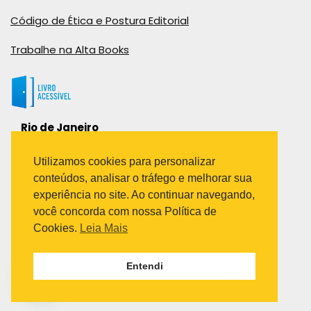
Código de Ética e Postura Editorial
Trabalhe na Alta Books
Rio de Janeiro
Rua Viúva Cláudio, 291
Bairro Industrial do Jacaré
Utilizamos cookies para personalizar
Rio de Janeiro – RJ – CEP: 20970-031
conteúdos, analisar o tráfego e melhorar sua
Telefone:
experiência no site. Ao continuar navegando,
(21) 3278-8069
você concorda com nossa Política de
(21) 3995-7512
Cookies.
Leia Mais
São Paulo
Entendi
Avenida Paulista 1636 / sala 1407
Telefone:
(11) 5555-6087