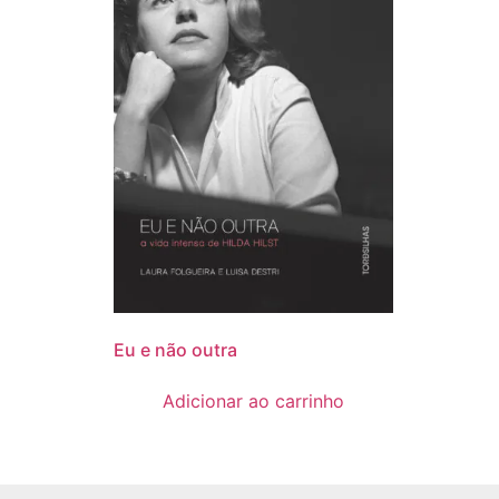
Eu e não outra
Adicionar ao carrinho