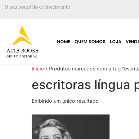
O seu portal do conhecimento
HOME
QUEM SOMOS
LOJA
VEND
Início
/ Produtos marcados com a tag “escrito
escritoras língua
Exibindo um único resultado