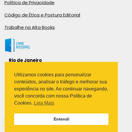
Política de Privacidade
Código de Ética e Postura Editorial
Trabalhe na Alta Books
Rio de Janeiro
Rua Viúva Cláudio, 291
Bairro Industrial do Jacaré
Utilizamos cookies para personalizar
Rio de Janeiro – RJ – CEP: 20970-031
conteúdos, analisar o tráfego e melhorar sua
Telefone:
experiência no site. Ao continuar navegando,
(21) 3278-8069
você concorda com nossa Política de
(21) 3995-7512
Cookies.
Leia Mais
São Paulo
Entendi
Avenida Paulista 1636 / sala 1407
Telefone:
(11) 5555-6087