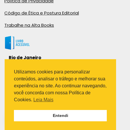
Política de Privacidade
Código de Ética e Postura Editorial
Trabalhe na Alta Books
Rio de Janeiro
Rua Viúva Cláudio, 291
Bairro Industrial do Jacaré
Utilizamos cookies para personalizar
Rio de Janeiro – RJ – CEP: 20970-031
conteúdos, analisar o tráfego e melhorar sua
Telefone:
experiência no site. Ao continuar navegando,
(21) 3278-8069
você concorda com nossa Política de
(21) 3995-7512
Cookies.
Leia Mais
São Paulo
Entendi
Avenida Paulista 1636 / sala 1407
Telefone:
(11) 5555-6087