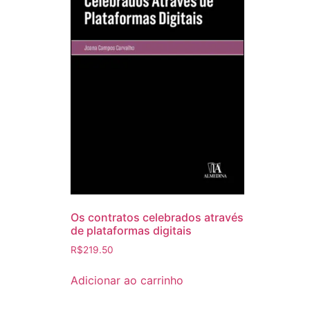
Os contratos celebrados através
de plataformas digitais
R$
219.50
Adicionar ao carrinho