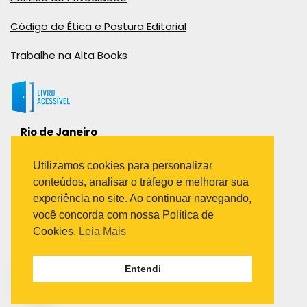
Código de Ética e Postura Editorial
Trabalhe na Alta Books
Rio de Janeiro
Rua Viúva Cláudio, 291
Bairro Industrial do Jacaré
Utilizamos cookies para personalizar
Rio de Janeiro – RJ – CEP: 20970-031
conteúdos, analisar o tráfego e melhorar sua
Telefone:
experiência no site. Ao continuar navegando,
(21) 3278-8069
você concorda com nossa Política de
(21) 3995-7512
Cookies.
Leia Mais
São Paulo
Entendi
Avenida Paulista 1636 / sala 1407
Telefone:
(11) 5555-6087