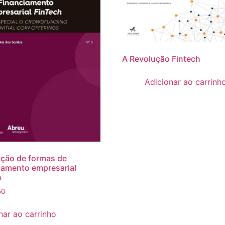
A Revolução Fintech
Adicionar ao carrinh
ção de formas de
iamento empresarial
h
50
nar ao carrinho