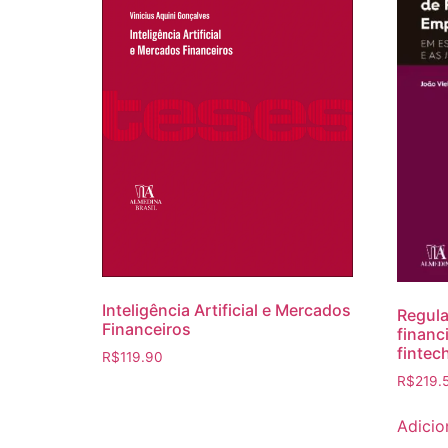
Inteligência Artificial e Mercados
Regula
Financeiros
financ
fintec
R$
119.90
R$
219.
Adicio