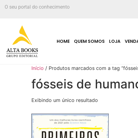
O seu portal do conhecimento
HOME
QUEM SOMOS
LOJA
VEND
Início
/ Produtos marcados com a tag “fósse
fósseis de human
Exibindo um único resultado