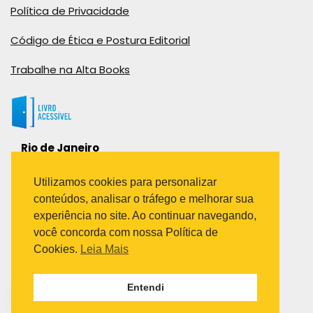
Política de Privacidade
Código de Ética e Postura Editorial
Trabalhe na Alta Books
Rio de Janeiro
Rua Viúva Cláudio, 291
Bairro Industrial do Jacaré
Utilizamos cookies para personalizar
Rio de Janeiro – RJ – CEP: 20970-031
conteúdos, analisar o tráfego e melhorar sua
Telefone:
experiência no site. Ao continuar navegando,
(21) 3278-8069
você concorda com nossa Política de
(21) 3995-7512
Cookies.
Leia Mais
São Paulo
Entendi
Avenida Paulista 1636 / sala 1407