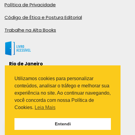
Política de Privacidade
Código de Ética e Postura Editorial
Trabalhe na Alta Books
Rio de Janeiro
Rua Viúva Cláudio, 291
Bairro Industrial do Jacaré
Utilizamos cookies para personalizar
Rio de Janeiro – RJ – CEP: 20970-031
conteúdos, analisar o tráfego e melhorar sua
Telefone:
experiência no site. Ao continuar navegando,
(21) 3278-8069
você concorda com nossa Política de
(21) 3995-7512
Cookies.
Leia Mais
São Paulo
Entendi
Avenida Paulista 1636 / sala 1407