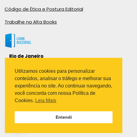
Código de Ética e Postura Editorial
Trabalhe na Alta Books
Rio de Janeiro
Rua Viúva Cláudio, 291
Bairro Industrial do Jacaré
Utilizamos cookies para personalizar
Rio de Janeiro – RJ – CEP: 20970-031
conteúdos, analisar o tráfego e melhorar sua
Telefone:
experiência no site. Ao continuar navegando,
(21) 3278-8069
você concorda com nossa Política de
(21) 3995-7512
Cookies.
Leia Mais
São Paulo
Entendi
Avenida Paulista 1636 / sala 1407
Telefone:
(11) 5555-6087