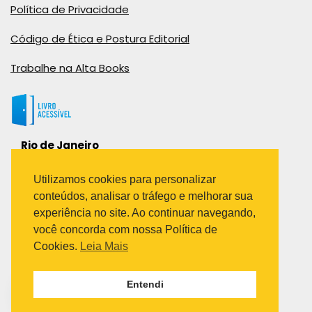
Política de Privacidade
Código de Ética e Postura Editorial
Trabalhe na Alta Books
Rio de Janeiro
Rua Viúva Cláudio, 291
Bairro Industrial do Jacaré
Utilizamos cookies para personalizar
Rio de Janeiro – RJ – CEP: 20970-031
conteúdos, analisar o tráfego e melhorar sua
Telefone:
experiência no site. Ao continuar navegando,
(21) 3278-8069
você concorda com nossa Política de
(21) 3995-7512
Cookies.
Leia Mais
São Paulo
Entendi
Avenida Paulista 1636 / sala 1407