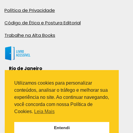
Política de Privacidade
Código de Ética e Postura Editorial
Trabalhe na Alta Books
Rio de Janeiro
Rua Viúva Cláudio, 291
Bairro Industrial do Jacaré
Utilizamos cookies para personalizar
Rio de Janeiro – RJ – CEP: 20970-031
conteúdos, analisar o tráfego e melhorar sua
Telefone:
experiência no site. Ao continuar navegando,
(21) 3278-8069
você concorda com nossa Política de
(21) 3995-7512
Cookies.
Leia Mais
São Paulo
Entendi
Avenida Paulista 1636 / sala 1407