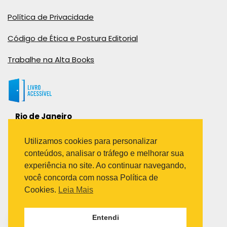
Política de Privacidade
Código de Ética e Postura Editorial
Trabalhe na Alta Books
Rio de Janeiro
Rua Viúva Cláudio, 291
Bairro Industrial do Jacaré
Utilizamos cookies para personalizar
Rio de Janeiro – RJ – CEP: 20970-031
conteúdos, analisar o tráfego e melhorar sua
Telefone:
experiência no site. Ao continuar navegando,
(21) 3278-8069
você concorda com nossa Política de
(21) 3995-7512
Cookies.
Leia Mais
São Paulo
Entendi
Avenida Paulista 1636 / sala 1407