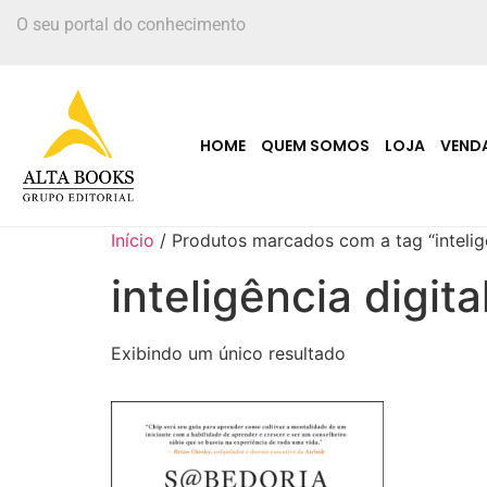
O seu portal do conhecimento
HOME
QUEM SOMOS
LOJA
VEND
Início
/ Produtos marcados com a tag “inteligê
inteligência digita
Exibindo um único resultado