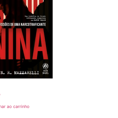
0
nar ao carrinho