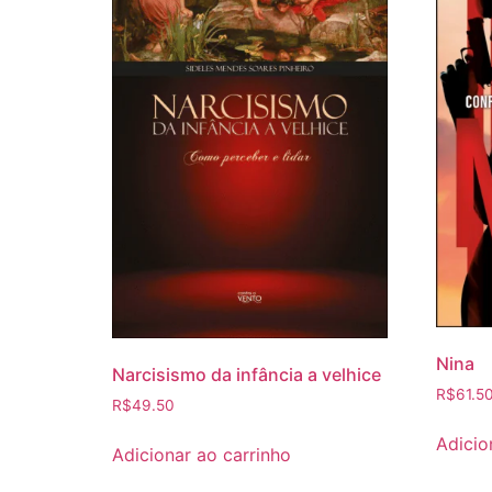
Nina
Narcisismo da infância a velhice
R$
61.5
R$
49.50
Adicio
Adicionar ao carrinho